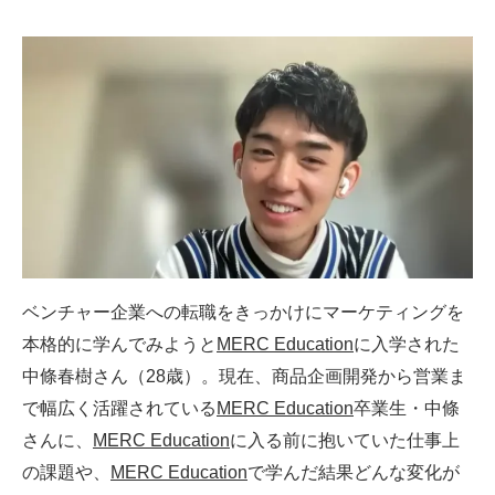
ベンチャー企業への転職をきっかけにマーケティングを
本格的に学んでみようと
MERC Education
に入学された
中條春樹さん（28歳）。現在、商品企画開発から営業ま
で幅広く活躍されている
MERC Education
卒業生・中條
さんに、
MERC Education
に入る前に抱いていた仕事上
の課題や、
MERC Education
で学んだ結果どんな変化が