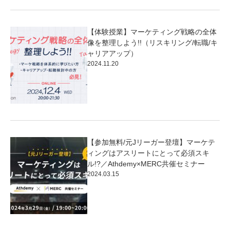
【体験授業】マーケティング戦略の全体
像を整理しよう!!（リスキリング/転職/キ
ャリアアップ）
2024.11.20
【参加無料/元Jリーガー登壇】マーケテ
ィングはアスリートにとって必須スキ
ル!?／Athdemy×MERC共催セミナー
2024.03.15