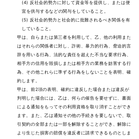
反社会的勢力に対して資金等を提供し、または便
宜を供与するなどの関与をしていること。
反社会的勢力と社会的に批難されるべき関係を有
していること。
甲は、自らまたは第三者を利用して、乙、他の利用また
はそれらの関係者に対し、詐術、暴力的行為、脅迫的言
辞を用いる行為、法的な責任を超えた不当な要求行為、
相手方の信用を毀損しまたは相手方の業務を妨害する行
為、その他これらに準ずる行為をしないことを表明、確
約します。
甲は、前2項の表明、確約に違反した場合または違反が
判明した場合には、乙は、何らの催告を要せずに、書面
による通知をもってその利用資格を取り消すことができ
ます。また、乙は通知その他の手続きを要しないで、取
引契約の全部または一部を解除することができ、解除に
より生じた損害の賠償を違反者に請求できるものとしま